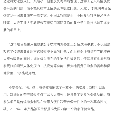
然这种方法投入低、风险小，但他反复考察后发现，这种工艺只能解决食
参麻烦的问题，而不能从根本上解决营养吸收问题。为此， 李兆明将目光
锁定到中国海参研究一流专家、中国工程院院士、中国食品科学技术学会
理事、大连工业大学教授朱蓓薇运用国际前沿的肽分子生物技术加工海参
肽的项目上。
“这个项目是采用生物肽分子技术将海参加工分解成海参肽，不仅彻底
改善了传统海参食用方式吸收率不高的问题，而且在保证海参营养能够被
人充分吸收的同时，海参蛋白潜在的生物活性被激活，使其具有比原形海
参更好的增强人体免疫力、抗疲劳等功能，极大地提升了海参的营养和保
健价值。”李兆明介绍。
不需要发、泡、煮，海参被浓缩成了一枚小小的胶囊，随时可以服
用。对海参的营养吸收不仅可以大大增强，还具备了更多的保健功能。海
参肽项目是传统海参制品在食用方便性和营养保全性上的一次革命性突
破。2002年，该产品被卫生部批准为国内第一个海参保健食品。