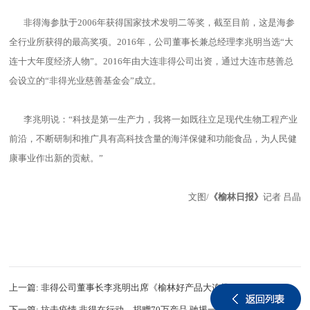
非得海参肽于2006年获得国家技术发明二等奖，截至目前，这是海参
全行业所获得的最高奖项。2016年，公司董事长兼总经理李兆明当选“大
连十大年度经济人物”。2016年由大连非得公司出资，通过大连市慈善总
会设立的“非得光业慈善基金会”成立。
李兆明说：“科技是第一生产力，我将一如既往立足现代生物工程产业
前沿，不断研制和推广具有高科技含量的海洋保健和功能食品，为人民健
康事业作出新的贡献。”
文图/
《榆林日报》
记者 吕晶
上一篇:
非得公司董事长李兆明出席《榆林好产品大连推介会》并接受媒体采访
下一篇:
抗击疫情 非得在行动，捐赠70万产品 驰援一线医护