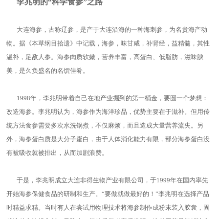
李兆明的“科学食参”之路
大连海参，古称辽参，是产于大连沿海的一种海刺参，为名贵海产动
物。据《本草纲目拾遗》中记载，海参，味甘咸，补肾经，益精髓，其性
温补，足敌人参。海参肉质软嫩，营养丰富，高蛋白、低脂肪，滋味腴
美，是久负盛名的名馔佳肴。
1998年，李兆明带着自己在地产业掘到的第一桶金，要圆一个梦想：
改造海参。李兆明认为，海参作为海洋珍品，优势主要在于滋补。但用传
统方法食参需要多次水洗锅煮，不仅麻烦，而且造成大量营养流失。另
外，海参蛋白质是大分子蛋白，由于人体消化能力有限，部分海参蛋白没
有被吸收就被排出，从而加剧浪费。
于是，李兆明成立大连非得生物产业有限公司，于1999年在国内率先
开始海参保健食品的研制和生产。“要做就做最好的！”李兆明在选择产品
时精益求精。当时有人在尝试用物理技术将海参制作成粉末装入胶囊，固