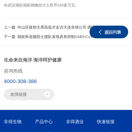
向武汉地区捐款捐物合计人民币100多万元。
上一篇:
中山区政协主席高侃才走访大连非得公司 调研复工复产和“六稳”“六保”相关情况
下一篇:
我校朱蓓薇院士团队发现具有抑制SARS-CoV-2活性的海洋硫酸化多糖
生命来自海洋 海洋呵护健康
咨询热线
4000-308-388
非得生物
产品中心
非得酒业
快速链接